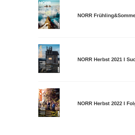
NORR
Frühling&Sommer
NORR Frühling&Sommer 
2024
I
Pure
Freiheit
atmen
NORR
Herbst
NORR Herbst 2021 I Su
2021
I
Suchen
und
Finden
NORR
Herbst
NORR Herbst 2022 I Fol
2022
I
Folge
deinem
Feuer