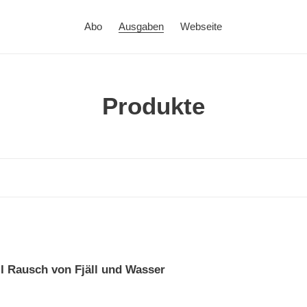
Abo
Ausgaben
Webseite
K
Produkte
a
t
e
g
o
 Rausch von Fjäll und Wasser
r
i