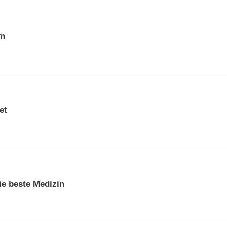
lm
et
ie beste Medizin