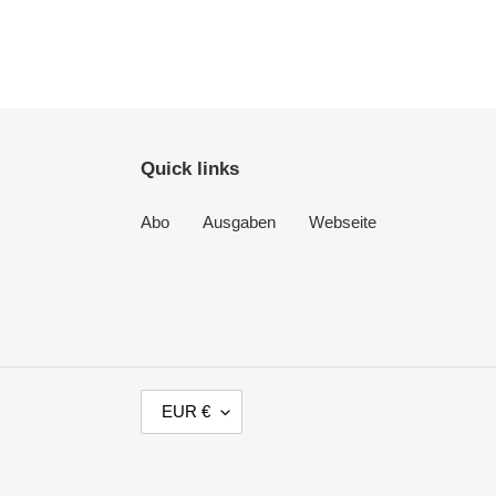
Quick links
Abo
Ausgaben
Webseite
W
EUR €
Ä
H
R