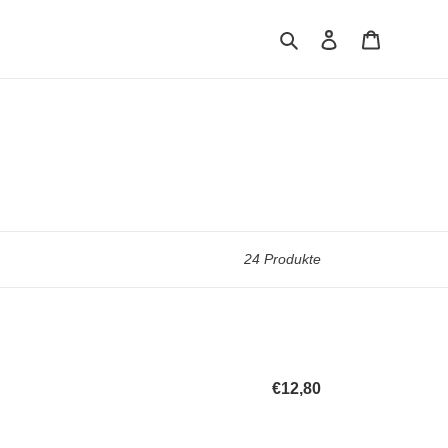
Suchen
Einloggen
Warenkor
24 Produkte
€12,80
Normaler
Preis