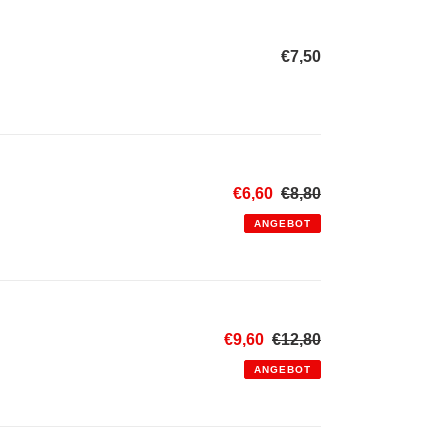
€7,50
Normaler
Preis
Sonderpreis
€6,60
€8,80
Normaler
Preis
ANGEBOT
Sonderpreis
€9,60
€12,80
Normaler
Preis
ANGEBOT