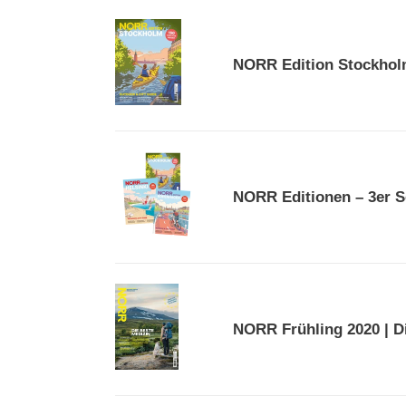
NORR
Edition
NORR Edition Stockho
Stockholm
NORR
Editionen
NORR Editionen – 3er S
–
3er
Set
NORR
Frühling
NORR Frühling 2020 | D
2020
|
Die
beste