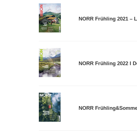
Medizin
NORR
Frühling
NORR Frühling 2021 – L
2021
–
Lust
auf
Land
NORR
Frühling
NORR Frühling 2022 I 
2022
I
Den
Norden
Leben
NORR
Frühling&Sommer
NORR Frühling&Sommer 
2023
I
Sommer
voller
Schätze