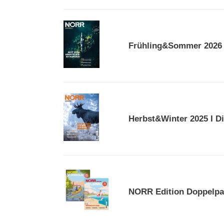
Fjäll
und
Frühling&Sommer
Wasser
2026
Frühling&Sommer 2026 
I
Mut
zum
Abenteuer
im
Herbst&Winter
Norden
2025
Herbst&Winter 2025 I D
I
Die
wilden
Seelen
des
NORR
Nordens
Edition
NORR Edition Doppelpa
Doppelpack